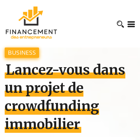
BUSINESS
Lancez-vous dans
un projet de
crowdfunding
immobilier